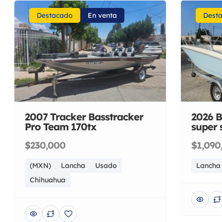
Destacado
En venta
Dest
2007 Tracker Basstracker
2026 B
Pro Team 170tx
super 
$230,000
$1,090
(MXN)
Lancha
Usado
Lancha
Chihuahua