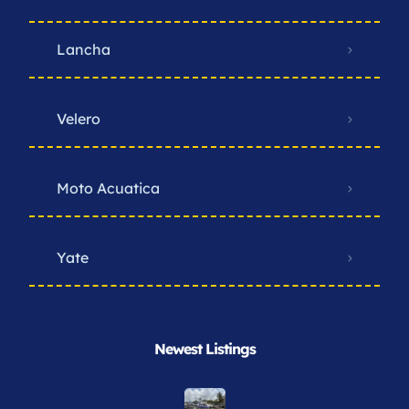
Lancha
Velero
Moto Acuatica
Yate
Newest Listings​