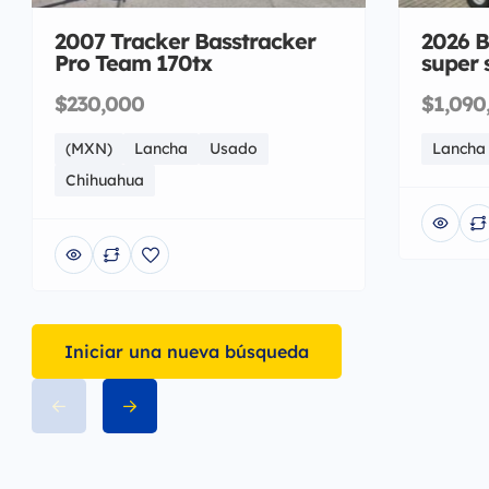
2007 Tracker Basstracker
2026 B
Pro Team 170tx
super 
$230,000
$1,090
(MXN)
Lancha
Usado
Lancha
Chihuahua
Iniciar una nueva búsqueda