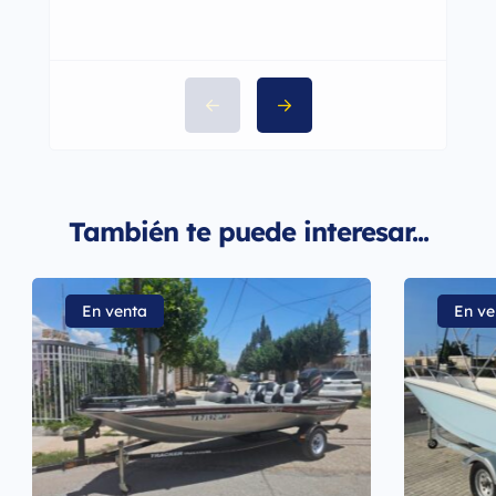
También te puede interesar...
En venta
En ve