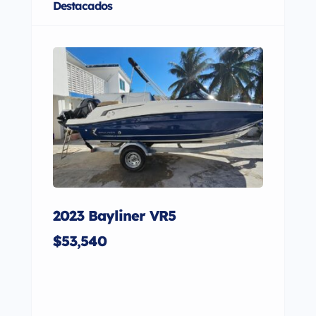
Destacados
2023 Bayliner VR5
202
$53,540
$85,