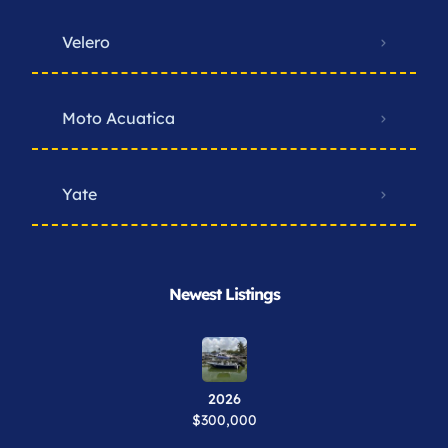
Velero
Moto Acuatica
Yate
Newest Listings​
2026
$300,000