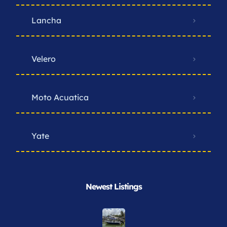
Lancha
Velero
Moto Acuatica
Yate
Newest Listings​