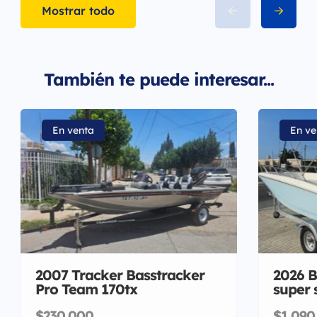
Mostrar todo
También te puede interesar...
En venta
En ve
2007 Tracker Basstracker
2026 B
Pro Team 170tx
super 
$230,000
$1,090