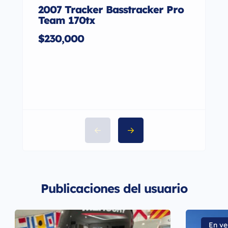
2007 Tracker Basstracker Pro
2024
Team 170tx
320
$230,000
$11
Publicaciones del usuario
En ve