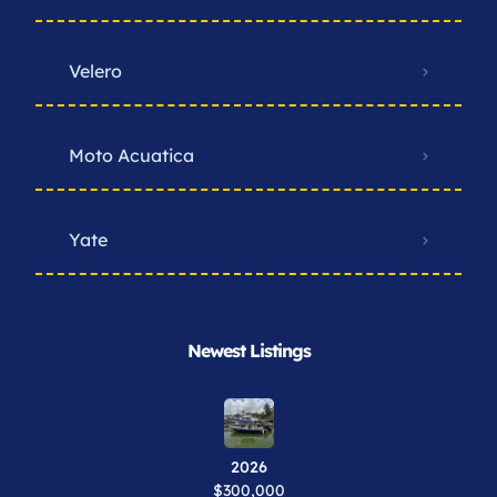
Velero
Moto Acuatica
Yate
Newest Listings​
2026
$300,000