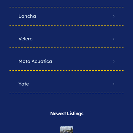
Lancha
Velero
Moto Acuatica
Yate
Newest Listings​