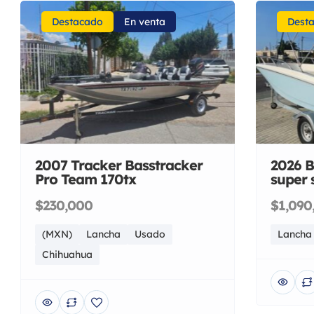
Destacado
En venta
Dest
2007 Tracker Basstracker
2026 B
Pro Team 170tx
super 
$230,000
$1,090
(MXN)
Lancha
Usado
Lancha
Chihuahua