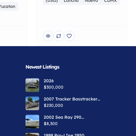
(USD)
Lancha
Nuevo
CDMX
Yucatan
Newest Listings​
2026
$300,000
2007 Tracker Basstracker
Pro Team 170tx
$230,000
2002 Sea Ray 290
Amberjack
$8,300
1999 Pro-LIne 2950