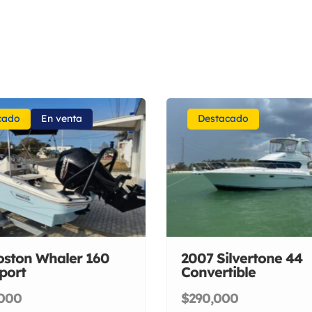
cado
En venta
Destacado
oston Whaler 160
2007 Silvertone 44
port
Convertible
,000
$290,000