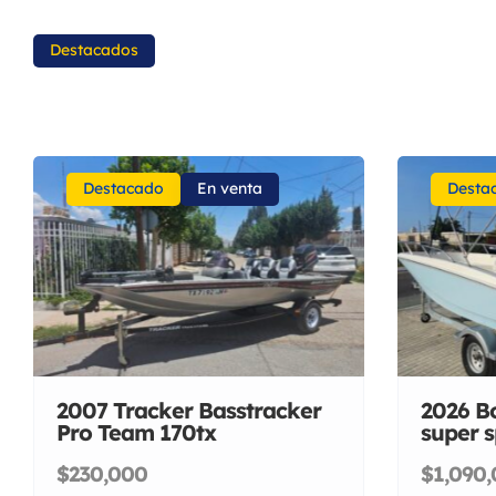
Destacados
Destacado
En venta
Desta
2007 Tracker Basstracker
2026 B
Pro Team 170tx
super s
$230,000
$1,090