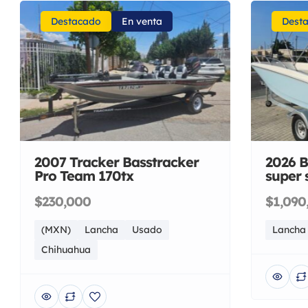
Destacado
En venta
Dest
2007 Tracker Basstracker
2026 B
Pro Team 170tx
super 
$230,000
$1,090
(MXN)
Lancha
Usado
Lancha
Chihuahua