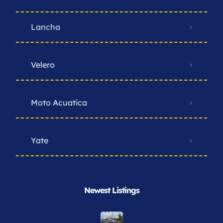
Lancha
Velero
Moto Acuatica
Yate
Newest Listings​