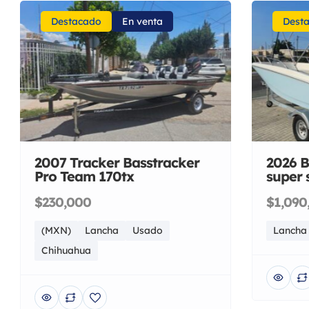
Destacado
En venta
Dest
2007 Tracker Basstracker
2026 B
Pro Team 170tx
super 
$230,000
$1,090
(MXN)
Lancha
Usado
Lancha
Chihuahua