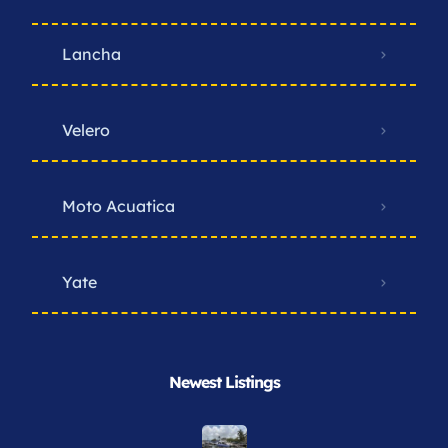
Lancha
Velero
Moto Acuatica
Yate
Newest Listings​