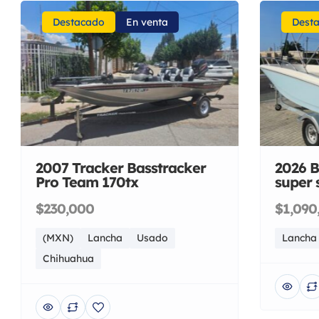
Destacado
En venta
Dest
2007 Tracker Basstracker
2026 B
Pro Team 170tx
super 
$230,000
$1,090
(MXN)
Lancha
Usado
Lancha
Chihuahua