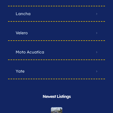
Lancha
Velero
Moto Acuatica
Yate
Newest Listings​