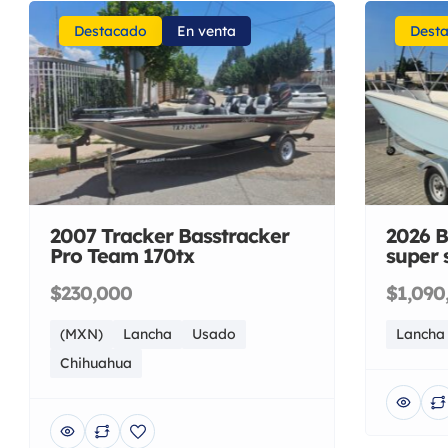
Destacado
En venta
Dest
2007 Tracker Basstracker
2026 B
Pro Team 170tx
super 
$230,000
$1,090
(MXN)
Lancha
Usado
Lancha
Chihuahua