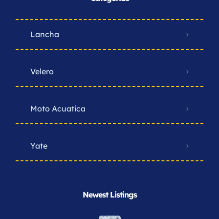
Lancha
Velero
Moto Acuatica
Yate
Newest Listings​