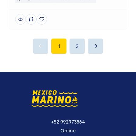
1
2
+52 992973864
Online