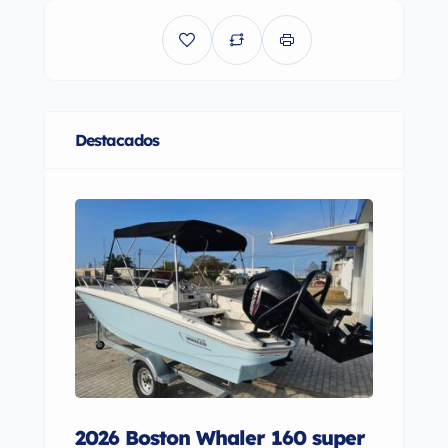
Destacados
2026 Boston Whaler 160 super
2010