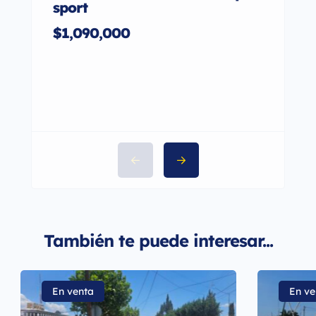
sport
$2,2
$1,090,000
También te puede interesar...
En venta
En ve