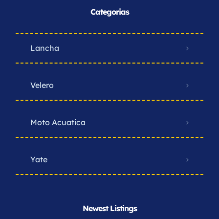
Categorias
Lancha
Velero
Moto Acuatica
Yate
Newest Listings​