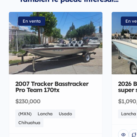
En venta
En ve
2007 Tracker Basstracker
2026 B
Pro Team 170tx
super 
$230,000
$1,090
(MXN)
Lancha
Usado
Lancha
Chihuahua