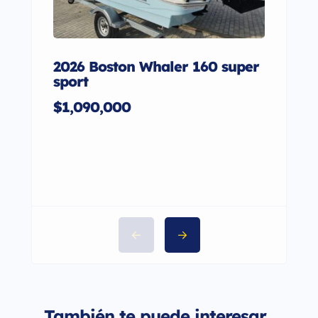
2026 Boston Whaler 160 super
2023
sport
$53,
$1,090,000
También te puede interesar...