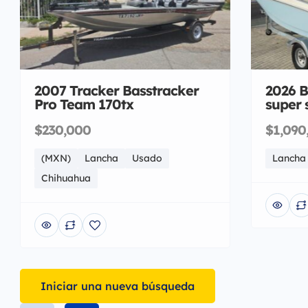
2007 Tracker Basstracker
2026 B
Pro Team 170tx
super 
$230,000
$1,090
(MXN)
Lancha
Usado
Lancha
Chihuahua
Iniciar una nueva búsqueda