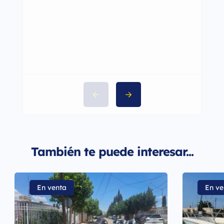
También te puede interesar...
En venta
En ve