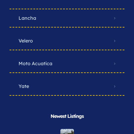
Lancha
Velero
Moto Acuatica
Yate
Newest Listings​