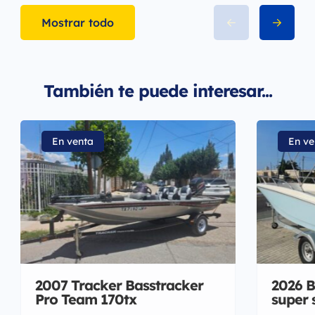
Mostrar todo
También te puede interesar...
En venta
En ve
2007 Tracker Basstracker
2026 B
Pro Team 170tx
super 