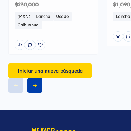
$230,000
$1,090
(MXN)
Lancha
Usado
Lancha
Chihuahua
Iniciar una nueva búsqueda