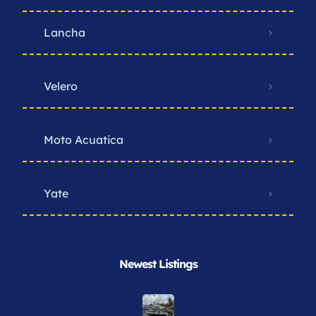
Lancha
Velero
Moto Acuatica
Yate
Newest Listings​