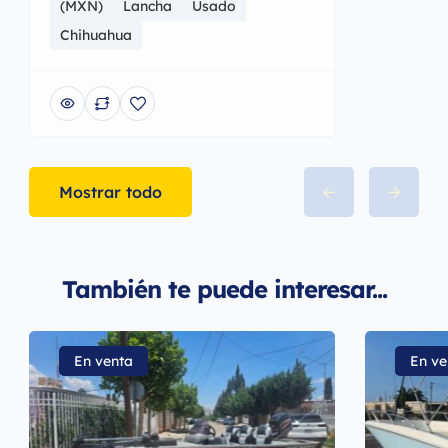
(MXN)
Lancha
Usado
Chihuahua
Mostrar todo
También te puede interesar...
En venta
En ve