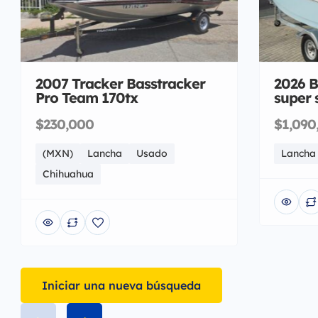
2007 Tracker Basstracker
2026 B
Pro Team 170tx
super 
$230,000
$1,090
(MXN)
Lancha
Usado
Lancha
Chihuahua
Iniciar una nueva búsqueda