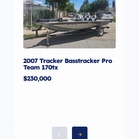
2007 Tracker Basstracker Pro
2010
Team 170tx
$2,2
$230,000