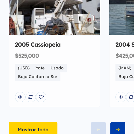
2005 Cassiopeia
2004 
$525,000
$425,0
(USD)
Yate
Usado
(MXN)
Baja California Sur
Baja Ca
Mostrar todo