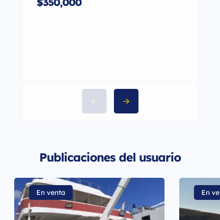
$350,000
$230
Publicaciones del usuario
En venta
En ve