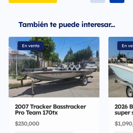
También te puede interesar...
En venta
En ve
2007 Tracker Basstracker
2026 B
Pro Team 170tx
super 
$230,000
$1,090