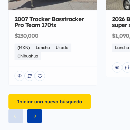
2007 Tracker Basstracker
2026 B
Pro Team 170tx
super 
$230,000
$1,090
(MXN)
Lancha
Usado
Lancha
Chihuahua
Iniciar una nueva búsqueda