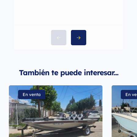
También te puede interesar...
En venta
En ve