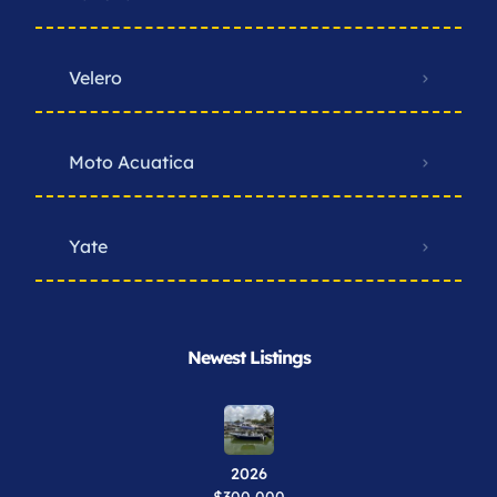
Velero
Moto Acuatica
Yate
Newest Listings​
2026