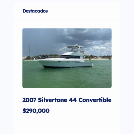
Destacados
2007 Silvertone 44 Convertible
2001
27
$290,000
$95